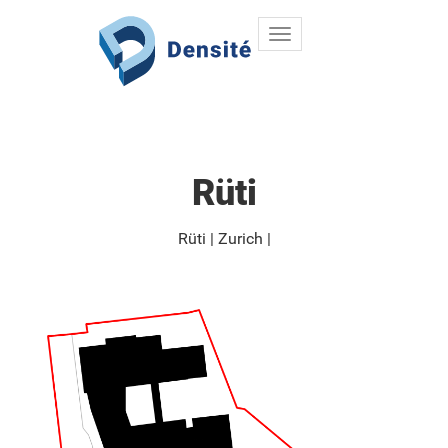
Toggle
Aller au contenu principal
navigation
Rüti
Rüti
Zurich