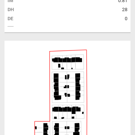
IM
0.81
DH
28
DE
0