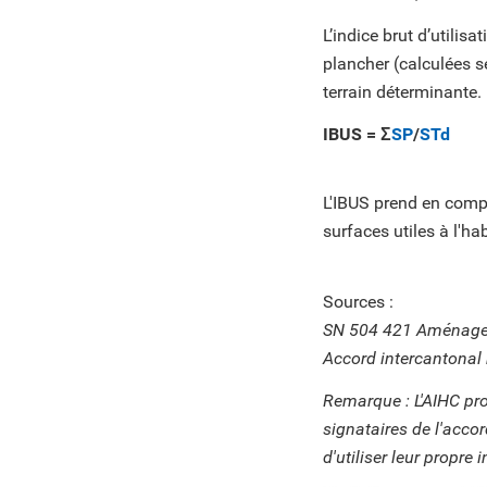
L’indice brut d’utilis
plancher (calculées s
terrain déterminante.
IBUS = Σ
SP
/
STd
L'IBUS prend en compte
surfaces utiles à l'hab
Sources :
SN 504 421 Aménagemen
Accord intercantonal
Remarque : L'AIHC pro
signataires de l'accor
d'utiliser leur propre 