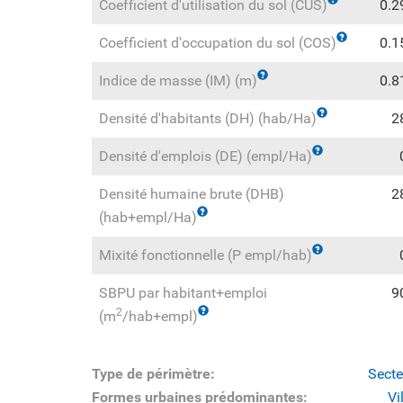
Coefficient d'utilisation du sol (CUS)
0.2
Coefficient d'occupation du sol (COS)
0.1
Indice de masse (IM) (m)
0.8
Densité d'habitants (DH) (hab/Ha)
2
Densité d'emplois (DE) (empl/Ha)
Densité humaine brute (DHB)
2
(hab+empl/Ha)
Mixité fonctionnelle (P empl/hab)
SBPU par habitant+emploi
9
2
(m
/hab+empl)
Type de périmètre:
Secte
Formes urbaines prédominantes:
Vi