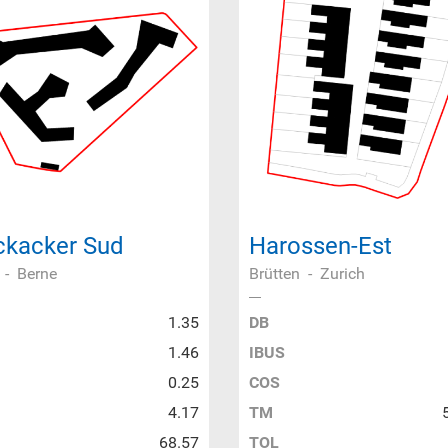
ckacker Sud
Harossen-Est
-
Berne
Brütten
-
Zurich
1.35
DB
1.46
IBUS
0.25
COS
4.17
TM
68.57
TOL