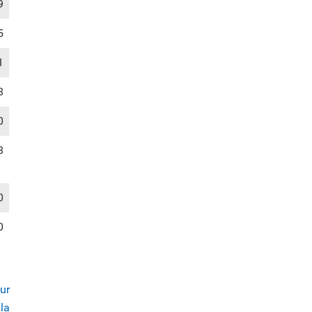
9
5
1
8
0
8
0
0
ur
lla