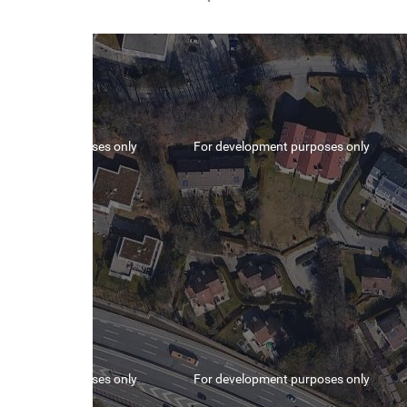
velopment purposes only
For development purposes only
velopment purposes only
For development purposes only