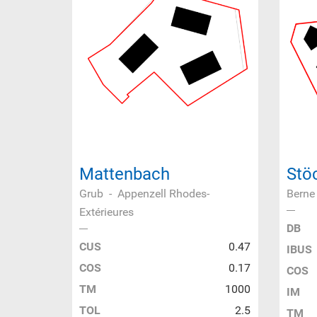
Mattenbach
Stö
Grub
-
Appenzell Rhodes-
Berne
Extérieures
DB
CUS
0.47
IBUS
COS
0.17
COS
TM
1000
IM
TOL
2.5
TM