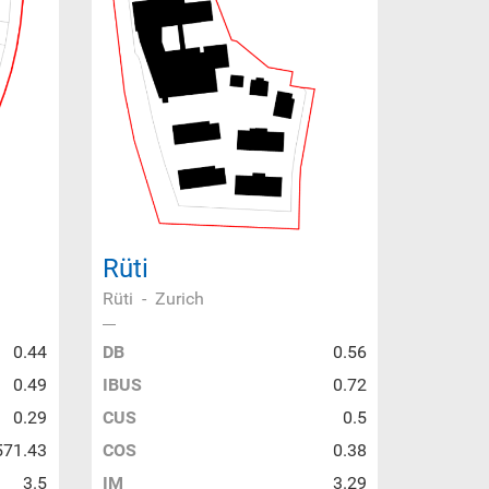
Rüti
Rüti
-
Zurich
0.44
DB
0.56
0.49
IBUS
0.72
0.29
CUS
0.5
571.43
COS
0.38
3.5
IM
3.29