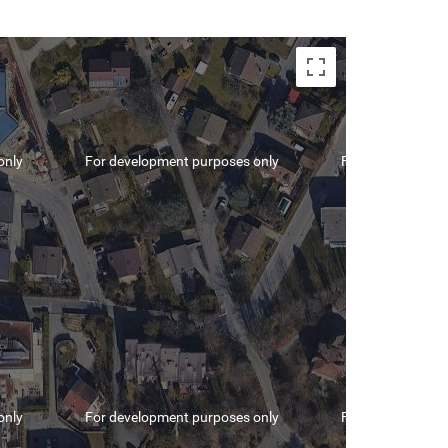
only
For development purposes only
For development
only
For development purposes only
For development