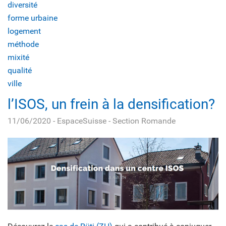
diversité
forme urbaine
logement
méthode
mixité
qualité
ville
l’ISOS, un frein à la densification?
11/06/2020
- EspaceSuisse - Section Romande