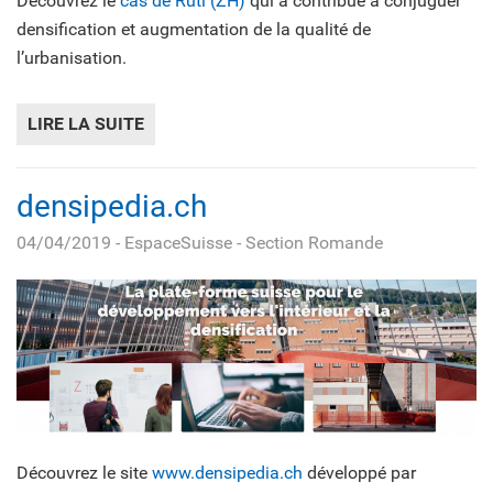
Découvrez le
cas de Rüti (ZH)
qui a contribué à conjuguer
densification et augmentation de la qualité de
l’urbanisation.
LIRE LA SUITE
DE L’ISOS, UN FREIN À LA DENSIFICATION?
densipedia.ch
04/04/2019
- EspaceSuisse - Section Romande
Découvrez le site
www.densipedia.ch
développé par