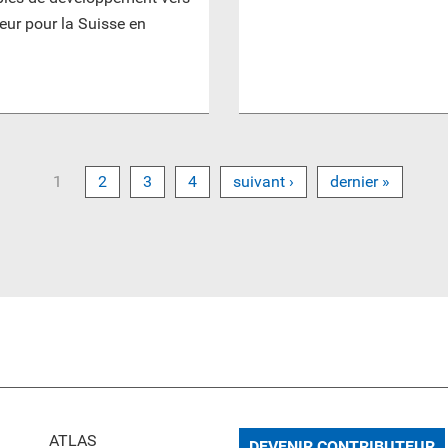
rieur pour la Suisse en
1
2
3
4
suivant ›
dernier »
ATLAS
DEVENIR CONTRIBUTEUR