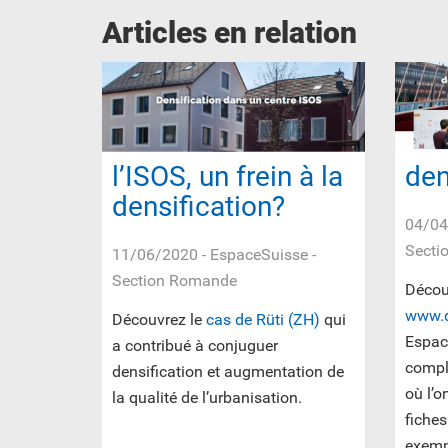
Articles en relation
l’ISOS, un frein à la
den
densification?
04/04
Secti
11/06/2020
- EspaceSuisse -
Section Romande
Découv
www.d
Découvrez le
cas de Rüti (ZH)
qui
Espace
a contribué à conjuguer
compl
densification et augmentation de
où l’
la qualité de l’urbanisation.
fiches
exemp