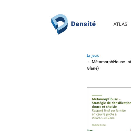
Aller au contenu principal
ATLAS
Enjeux
MétamorphHouse - strat
Glâne)