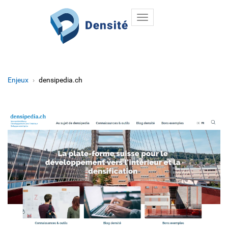
Toggle
Aller au contenu principal
navigation
Enjeux
densipedia.ch