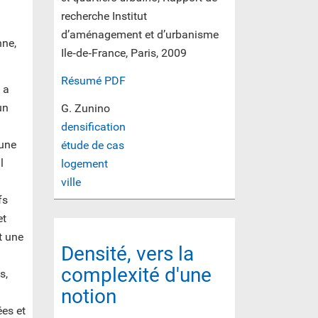
recherche Institut
d’aménagement et d’urbanisme
nne,
Ile‐de‐France, Paris, 2009
Résumé PDF
 a
un
G. Zunino
densification
 une
étude de cas
l
logement
ville
fs
et
t une
Densité, vers la
complexité d'une
s,
notion
es et