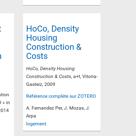
t
HoCo, Density
Housing
Construction &
n
Costs
HoCo, Density Housing
Construction & Costs
, a+t, Vitoria-
Gasteiz, 2009
ation
Référence complète sur ZOTERO
 » in
A. Fernandez Per, J. Mozas, J.
 2014
Arpa
logement