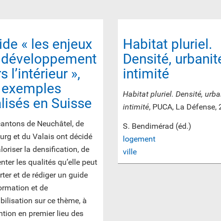
ide « les enjeux
Habitat pluriel.
 développement
Densité, urbanit
s l’intérieur »,
intimité
 exemples
Habitat pluriel. Densité, urba
alisés en Suisse
intimité
, PUCA, La Défense,
cantons de Neuchâtel, de
S. Bendimérad (éd.)
urg et du Valais ont décidé
logement
loriser la densification, de
ville
nter les qualités qu’elle peut
ter et de rédiger un guide
ormation et de
bilisation sur ce thème, à
ention en premier lieu des