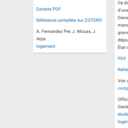
Ce do
Extraits PDF
d'un
Densi
Référence complète sur ZOTERO
manda
A. Fernandez Per, J. Mozas, J.
grand
Arpa
dépa
logement
État
PDF
Réfé
Voir 
comp
Offic
Genè
étud
loge