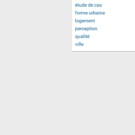
étude de cas
forme urbaine
logement
perception
qualité
ville