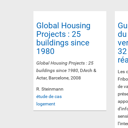
Global Housing
Gu
Projects : 25
du
buildings since
ver
1980
32
ré
Global Housing Projects : 25
buildings since 1980
, DArch &
Les 
Actar, Barcelone, 2008
Fribo
de va
R. Steinmann
prése
étude de cas
appor
logement
d’inf
sensi
l’int