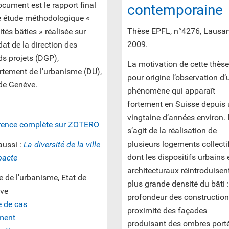
cument est le rapport final
contemporaine
e étude méthodologique «
Thèse EPFL, n°4276, Lausa
tés bâties » réalisée sur
2009.
t de la direction des
s projets (DGP),
La motivation de cette thèse
rtement de l'urbanisme (DU),
pour origine l’observation d’
 de Genève.
phénomène qui apparaît
fortement en Suisse depuis
vingtaine d’années environ. I
rence complète sur ZOTERO
s’agit de la réalisation de
plusieurs logements collecti
aussi :
La diversité de la ville
dont les dispositifs urbains 
acte
architecturaux réintroduisen
e de l'urbanisme, Etat de
plus grande densité du bâti :
ve
profondeur des construction
e de cas
proximité des façades
ment
produisant des ombres porté