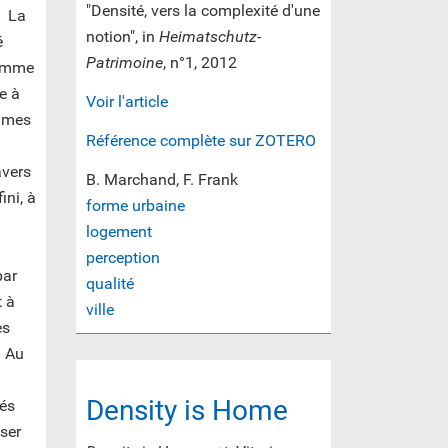
"Densité, vers la complexité d'une
. La
notion", in
Heimatschutz-
é
Patrimoine
, n°1, 2012
ramme
he à
Voir l'article
times
Référence complète sur ZOTERO
avers
B. Marchand, F. Frank
ini, à
forme urbaine
logement
perception
par
qualité
t à
ville
es
. Au
Density is Home
iés
iser