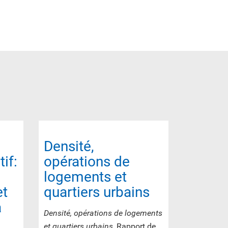
Densité,
if:
opérations de
logements et
et
quartiers urbains
a
Densité, opérations de logements
et quartiers urbains
, Rapport de