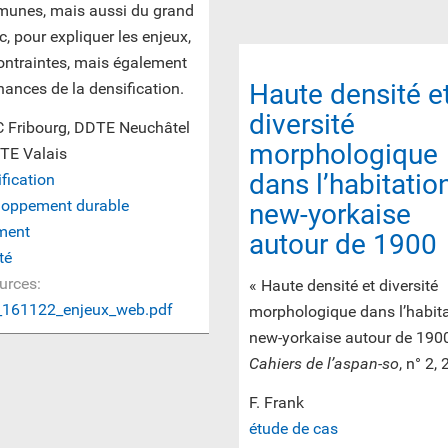
unes, mais aussi du grand
c, pour expliquer les enjeux,
ontraintes, mais également
Haute densité e
hances de la densification.
diversité
 Fribourg, DDTE Neuchâtel
morphologique
TE Valais
dans l’habitatio
fication
loppement durable
new-yorkaise
ment
autour de 1900
té
urces:
« Haute densité et diversité
_161122_enjeux_web.pdf
morphologique dans l’habit
new-yorkaise autour de 1900
Cahiers de l’aspan-so
, n° 2,
F. Frank
étude de cas