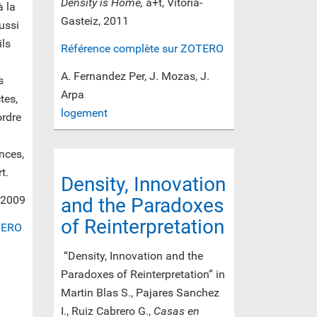
Density is Home,
a+t, Vitoria-
à la
Gasteiz, 2011
ussi
ils
Référence complète sur ZOTERO
A. Fernandez Per, J. Mozas, J.
s
Arpa
tes,
logement
ordre
nces,
t.
Density, Innovation
, 2009
and the Paradoxes
of Reinterpretation
TERO
“Density, Innovation and the
Paradoxes of Reinterpretation” in
Martin Blas S., Pajares Sanchez
I., Ruiz Cabrero G.,
Casas en