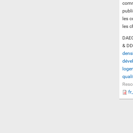
comm
publi
les c
les c
DAEC
& DD
densi
déve
loge
quali
Reso
fr