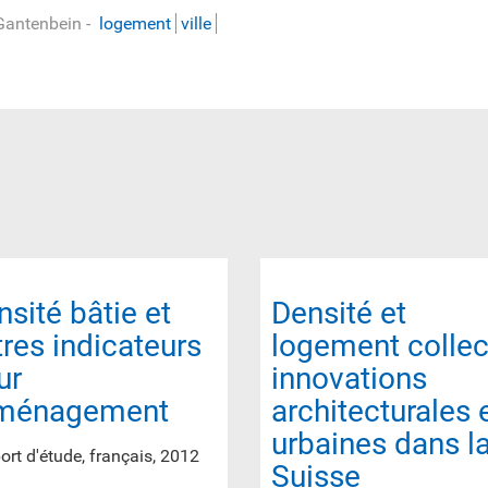
. Gantenbein
-
logement
ville
nsité bâtie et
Densité et
tres indicateurs
logement collect
ur
innovations
aménagement
architecturales 
urbaines dans l
rt d'étude, français, 2012
Suisse