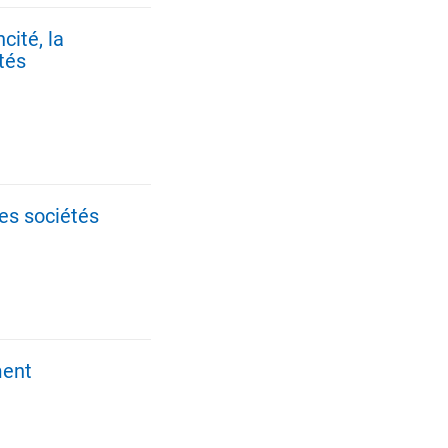
ité, la
ités
O-TO À LÉMANCITÉ, LA CIRCULATION D'UN MODÈLE ET LA V
des sociétés
ET DE L'ESPACE DES SOCIÉTÉS
ment