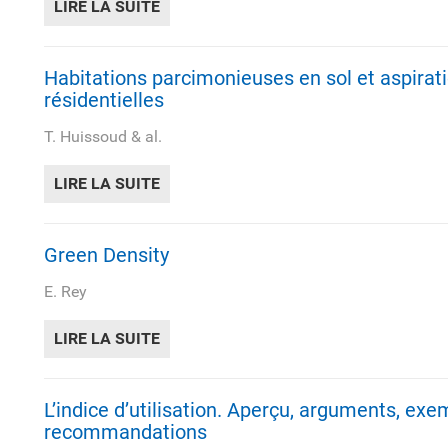
LIRE LA SUITE
DE DICTIONNAIRE DE L'URBANISME E
Habitations parcimonieuses en sol et aspirat
résidentielles
T. Huissoud & al.
LIRE LA SUITE
DE HABITATIONS PARCIMONIEUSES EN
Green Density
E. Rey
LIRE LA SUITE
DE GREEN DENSITY
L’indice d’utilisation. Aperçu, arguments, exe
recommandations