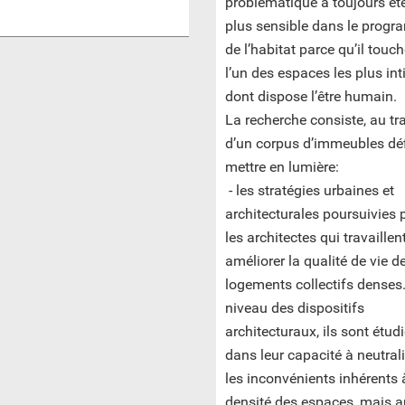
problématique a toujours ét
plus sensible dans le prog
de l’habitat parce qu’il touc
l’un des espaces les plus in
dont dispose l’être humain.
La recherche consiste, au tr
d’un corpus d’immeubles déf
mettre en lumière:
- les stratégies urbaines et
architecturales poursuivies 
les architectes qui travaillen
améliorer la qualité de vie d
logements collectifs denses
niveau des dispositifs
architecturaux, ils sont étud
dans leur capacité à neutral
les inconvénients inhérents 
densité des espaces, mais a