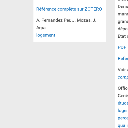
Densi
Référence complète sur ZOTERO
manda
A. Fernandez Per, J. Mozas, J.
grand
Arpa
dépa
logement
État
PDF
Réfé
Voir 
comp
Offic
Genè
étud
loge
perc
quali