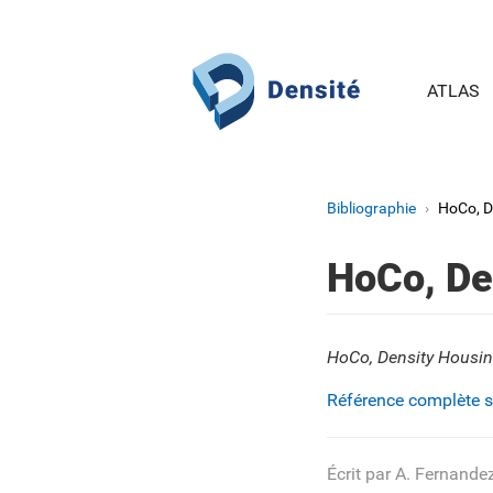
Aller au contenu principal
ATLAS
Bibliographie
HoCo, D
HoCo, De
HoCo, Density Housin
Référence complète 
Écrit par A. Fernande