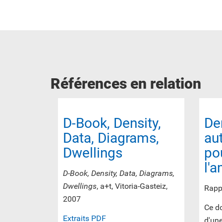
Références en relation
D-Book, Density,
De
Data, Diagrams,
au
Dwellings
po
l'
D-Book, Density, Data, Diagrams,
Dwellings
, a+t, Vitoria-Gasteiz,
Rappo
2007
Ce do
Extraits PDF
d'un