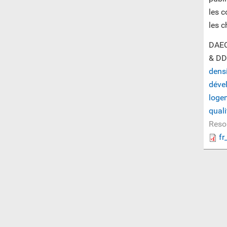
les c
les c
DAEC
& DD
densi
déve
loge
quali
Reso
fr