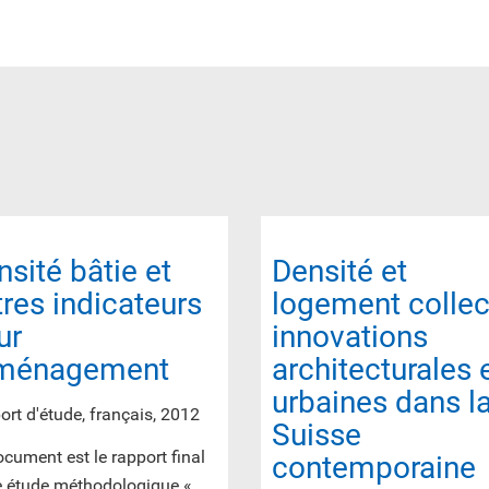
nsité bâtie et
Densité et
tres indicateurs
logement collect
ur
innovations
aménagement
architecturales 
urbaines dans l
rt d'étude, français, 2012
Suisse
cument est le rapport final
contemporaine
e étude méthodologique «