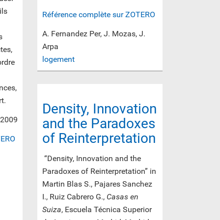
ils
Référence complète sur ZOTERO
A. Fernandez Per, J. Mozas, J.
s
Arpa
tes,
logement
ordre
nces,
t.
Density, Innovation
, 2009
and the Paradoxes
of Reinterpretation
TERO
“Density, Innovation and the
Paradoxes of Reinterpretation” in
Martin Blas S., Pajares Sanchez
I., Ruiz Cabrero G.,
Casas en
Suiza
, Escuela Técnica Superior