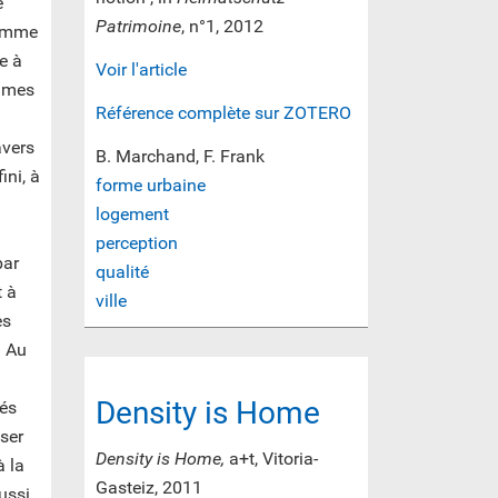
é
Patrimoine
, n°1, 2012
ramme
he à
Voir l'article
times
Référence complète sur ZOTERO
avers
B. Marchand, F. Frank
ini, à
forme urbaine
logement
perception
par
qualité
t à
ville
es
. Au
Density is Home
iés
iser
Density is Home,
a+t, Vitoria-
à la
Gasteiz, 2011
ussi