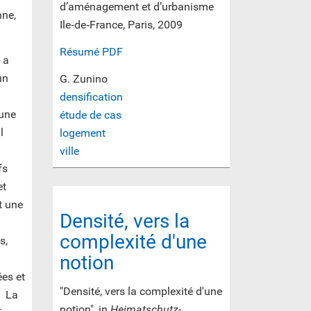
d’aménagement et d’urbanisme
nne,
Ile‐de‐France, Paris, 2009
Résumé PDF
 a
un
G. Zunino
densification
 une
étude de cas
l
logement
ville
fs
et
t une
Densité, vers la
complexité d'une
s,
notion
es et
"Densité, vers la complexité d'une
. La
notion", in
Heimatschutz-