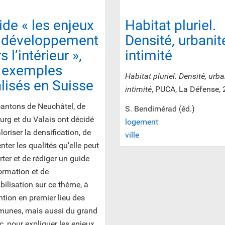
ide « les enjeux
Habitat pluriel.
 développement
Densité, urbanit
s l’intérieur »,
intimité
 exemples
Habitat pluriel. Densité, urba
alisés en Suisse
intimité
, PUCA, La Défense,
cantons de Neuchâtel, de
S. Bendimérad (éd.)
urg et du Valais ont décidé
logement
loriser la densification, de
ville
nter les qualités qu’elle peut
ter et de rédiger un guide
ormation et de
bilisation sur ce thème, à
ention en premier lieu des
unes, mais aussi du grand
c, pour expliquer les enjeux,