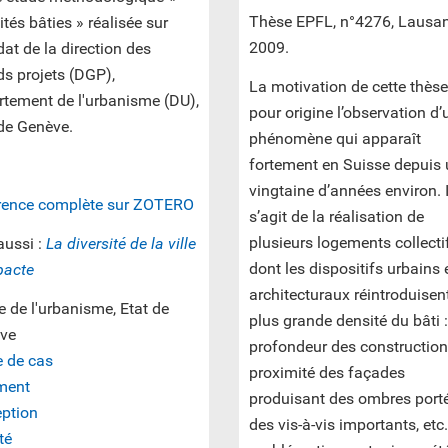
Thèse EPFL, n°4276, Lausa
tés bâties » réalisée sur
2009.
t de la direction des
s projets (DGP),
La motivation de cette thèse
rtement de l'urbanisme (DU),
pour origine l’observation d’
 de Genève.
phénomène qui apparaît
fortement en Suisse depuis
vingtaine d’années environ. I
rence complète sur ZOTERO
s’agit de la réalisation de
plusieurs logements collecti
aussi :
La diversité de la ville
dont les dispositifs urbains 
acte
architecturaux réintroduisen
e de l'urbanisme, Etat de
plus grande densité du bâti :
ve
profondeur des construction
e de cas
proximité des façades
ment
produisant des ombres porté
eption
des vis-à-vis importants, etc
té