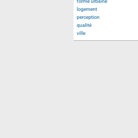
forme urbaine
logement
perception
qualité
ville