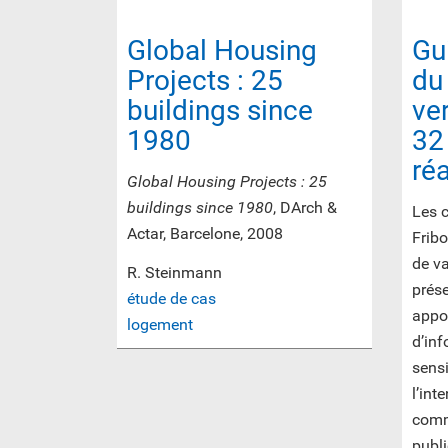
Global Housing
Gu
Projects : 25
du
buildings since
ver
1980
32
ré
Global Housing Projects : 25
buildings since 1980
, DArch &
Les 
Actar, Barcelone, 2008
Fribo
de va
R. Steinmann
prése
étude de cas
appor
logement
d’inf
sensi
l’int
comm
publi