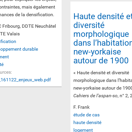
ontraintes, mais également
Haute densité e
hances de la densification.
diversité
 Fribourg, DDTE Neuchâtel
morphologique
TE Valais
dans l’habitatio
fication
loppement durable
new-yorkaise
ment
autour de 1900
té
urces:
« Haute densité et diversité
_161122_enjeux_web.pdf
morphologique dans l’habit
new-yorkaise autour de 1900
Cahiers de l’aspan-so
, n° 2,
F. Frank
étude de cas
haute densité
logement