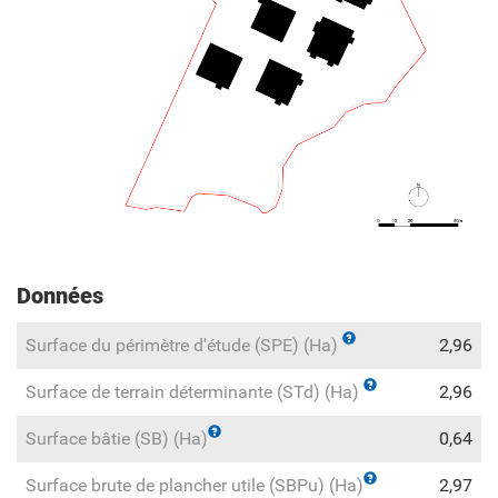
Données
Surface du périmètre d'étude (SPE) (Ha)
2,96
Surface de terrain déterminante (STd) (Ha)
2,96
Surface bâtie (SB) (Ha)
0,64
Surface brute de plancher utile (SBPu) (Ha)
2,97