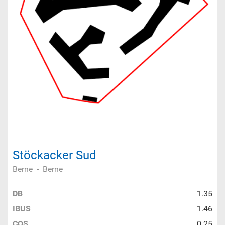
Stöckacker Sud
Berne
-
Berne
DB
1.35
IBUS
1.46
COS
0.25