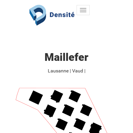
Toggle
Aller au contenu principal
navigation
Maillefer
Lausanne
Vaud