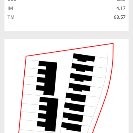
IM
4.17
TM
68.57