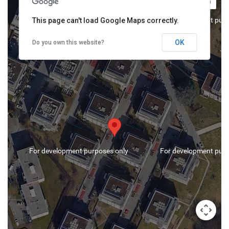
For development purposes only
For development purp
This page can't load Google Maps correctly.
OK
Do you own this website?
For development purposes only
For development purp