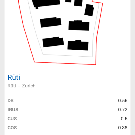
Rüti
Rüti
-
Zurich
DB
0.56
IBUS
0.72
CUS
0.5
COS
0.38