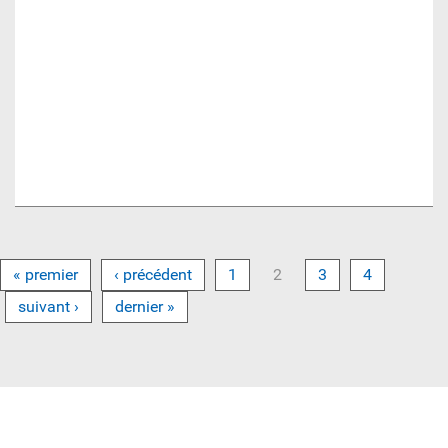
« premier
‹ précédent
1
2
3
4
suivant ›
dernier »