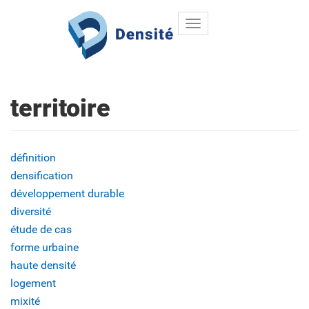
Toggle
Aller au contenu principal
navigation
territoire
définition
densification
développement durable
diversité
étude de cas
forme urbaine
haute densité
logement
mixité