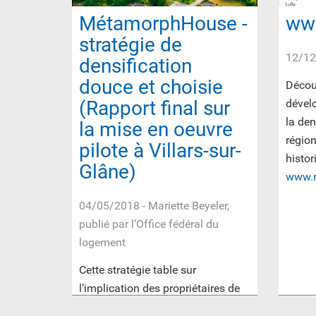
MétamorphHouse -
ww
stratégie de
12/12
densification
douce et choisie
Découv
(Rapport final sur
dével
la den
la mise en oeuvre
régio
pilote à Villars-sur-
histor
Glâne)
www.r
04/05/2018
- Mariette Beyeler,
publié par l’Office fédéral du
logement
Cette stratégie table sur
l’implication des propriétaires de
maisons individuelles pour créer