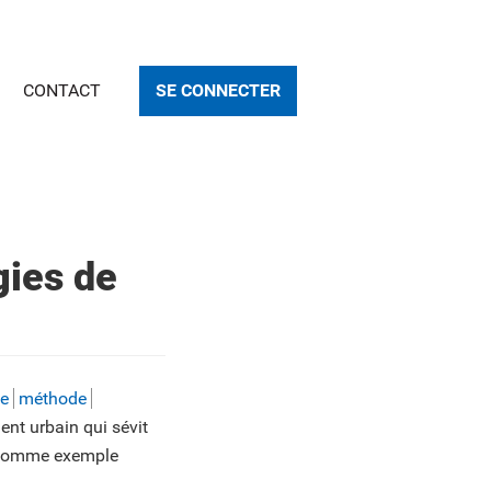
CONTACT
SE CONNECTER
gies de
ne
méthode
ent urbain qui sévit
c comme exemple