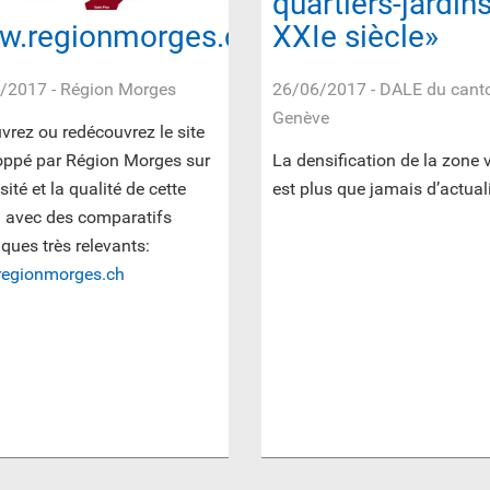
quartiers-jardin
w.regionmorges.ch
XXIe siècle»
/2017
- Région Morges
26/06/2017
- DALE du cant
Genève
rez ou redécouvrez le site
oppé par Région Morges sur
La densification de la zone v
sité et la qualité de cette
est plus que jamais d’actuali
n avec des comparatifs
iques très relevants:
egionmorges.ch