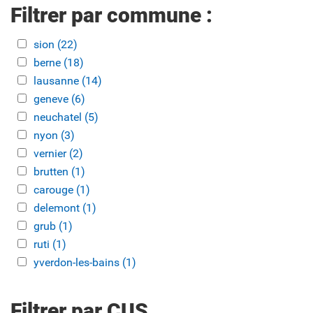
Filtrer par commune :
Apply sion filter
sion (22)
Apply sion filter
Apply berne filter
berne (18)
Apply berne filter
Apply lausanne filter
lausanne (14)
Apply lausanne filter
Apply geneve filter
geneve (6)
Apply geneve filter
Apply neuchatel filter
neuchatel (5)
Apply neuchatel filter
Apply nyon filter
nyon (3)
Apply nyon filter
Apply vernier filter
vernier (2)
Apply vernier filter
Apply brutten filter
brutten (1)
Apply brutten filter
Apply carouge filter
carouge (1)
Apply carouge filter
Apply delemont filter
delemont (1)
Apply delemont filter
Apply grub filter
grub (1)
Apply grub filter
Apply ruti filter
ruti (1)
Apply ruti filter
Apply yverdon-les-bains filter
yverdon-les-bains (1)
Apply yverdon-les-bains filter
Filtrer par CUS