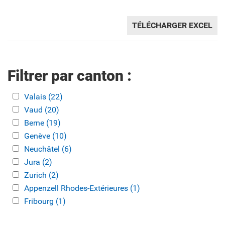
TÉLÉCHARGER EXCEL
Filtrer par canton :
Apply Valais filter
Valais (22)
Apply Valais filter
Apply Vaud filter
Vaud (20)
Apply Vaud filter
Apply Berne filter
Berne (19)
Apply Berne filter
Apply Genève filter
Genève (10)
Apply Genève filter
Apply Neuchâtel filter
Neuchâtel (6)
Apply Neuchâtel filter
Apply Jura filter
Jura (2)
Apply Jura filter
Apply Zurich filter
Zurich (2)
Apply Zurich filter
Apply Appenzell Rhodes-Extérieures filter
Appenzell Rhodes-Extérieures (1)
Apply Appenzell
Apply Fribourg filter
Fribourg (1)
Apply Fribourg filter
Rhodes-Extérieures filter