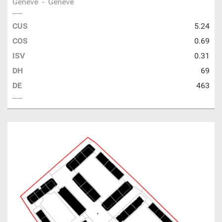
Genève
-
Genève
CUS
5.24
COS
0.69
ISV
0.31
DH
69
DE
463