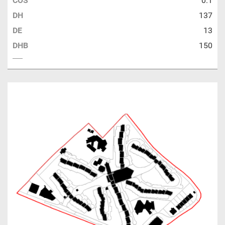
COS
0.1
DH
137
DE
13
DHB
150