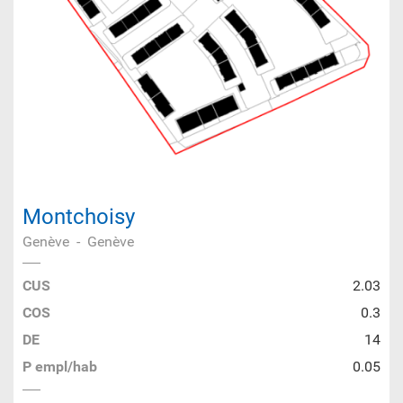
Montchoisy
Genève
-
Genève
CUS
2.03
COS
0.3
DE
14
P empl/hab
0.05