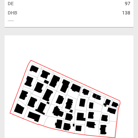
DE
97
DHB
138