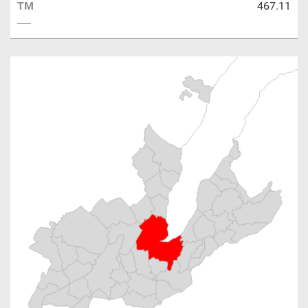
TM
467.11